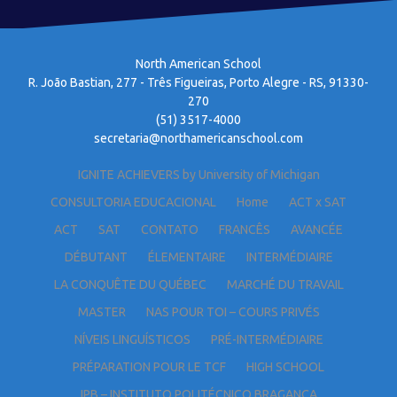
North American School
R. João Bastian, 277 - Três Figueiras, Porto Alegre - RS, 91330-
270
(51) 3517-4000
secretaria@northamericanschool.com
IGNITE ACHIEVERS by University of Michigan
CONSULTORIA EDUCACIONAL
Home
ACT x SAT
ACT
SAT
CONTATO
FRANCÊS
AVANCÉE
DÉBUTANT
ÉLEMENTAIRE
INTERMÉDIAIRE
LA CONQUÊTE DU QUÉBEC
MARCHÉ DU TRAVAIL
MASTER
NAS POUR TOI – COURS PRIVÉS
NÍVEIS LINGUÍSTICOS
PRÉ-INTERMÉDIAIRE
PRÉPARATION POUR LE TCF
HIGH SCHOOL
IPB – INSTITUTO POLITÉCNICO BRAGANÇA