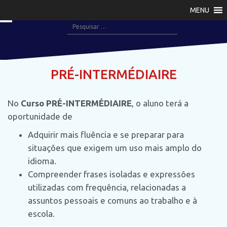
P
u
P
l
e
a
s
r
q
PRÉ-INTERMÉDIAIRE
p
u
a
i
r
No
Curso PRÉ-INTERMÉDIAIRE
, o aluno terá a
s
a
oportunidade de
a
o
r
Adquirir mais fluência e se preparar para
c
p
situações que exigem um uso mais amplo do
o
o
idioma.
n
r
Compreender frases isoladas e expressões
t
:
utilizadas com frequência, relacionadas a
e
assuntos pessoais e comuns ao trabalho e à
ú
escola.
d