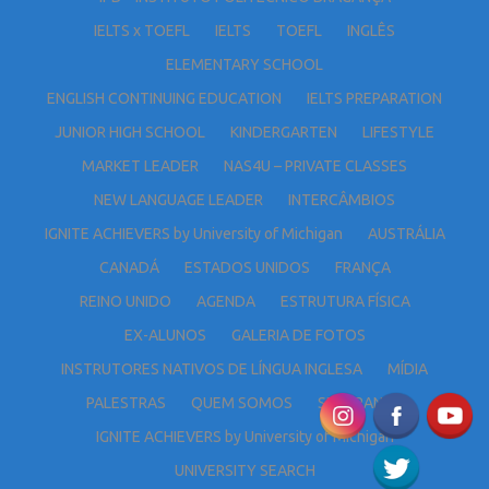
IELTS x TOEFL
IELTS
TOEFL
INGLÊS
ELEMENTARY SCHOOL
ENGLISH CONTINUING EDUCATION
IELTS PREPARATION
JUNIOR HIGH SCHOOL
KINDERGARTEN
LIFESTYLE
MARKET LEADER
NAS4U – PRIVATE CLASSES
NEW LANGUAGE LEADER
INTERCÂMBIOS
IGNITE ACHIEVERS by University of Michigan
AUSTRÁLIA
CANADÁ
ESTADOS UNIDOS
FRANÇA
REINO UNIDO
AGENDA
ESTRUTURA FÍSICA
EX-ALUNOS
GALERIA DE FOTOS
INSTRUTORES NATIVOS DE LÍNGUA INGLESA
MÍDIA
PALESTRAS
QUEM SOMOS
SEGURANÇA
IGNITE ACHIEVERS by University of Michigan
UNIVERSITY SEARCH